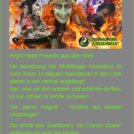
Heyho liebe Freunde aus aller Welt.
Die Abordnung der Wolfshäger Hexenbrut ist
nach ihrem 10 tägigen Abendteuer in den USA
wieder in der Heimat angelangt!
Das, was wir dort erleben und erfahren durften,
ist nur schwer in Worte zu fassen.
“Sic parvis magna” - “Großes aus kleinen
Ursprüngen”
Die Worte des Seefahrers “Sir Francis Drake”
umfassen es wohl am besten.